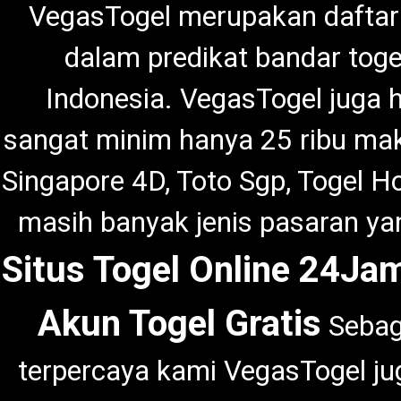
VegasTogel merupakan daftar 
dalam predikat bandar togel
Indonesia. VegasTogel juga
sangat minim hanya 25 ribu ma
Singapore 4D, Toto Sgp, Togel H
masih banyak jenis pasaran ya
Situs Togel Online 24Ja
Akun Togel Gratis
Sebaga
terpercaya kami VegasTogel jug