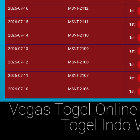
2026-07-16
MSNT-2112
1st:
2026-07-15
MSNT-2111
1st:
2026-07-14
MSNT-2110
1st:
2026-07-13
MSNT-2109
1st:
2026-07-12
MSNT-2108
1st:
2026-07-11
MSNT-2107
1st:
2026-07-10
MSNT-2106
1st:
Vegas Togel Online
Togel Indo