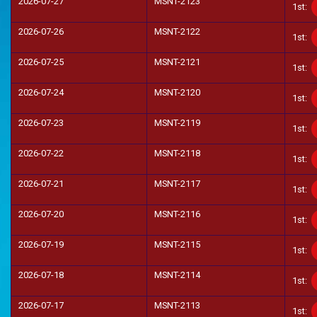
2026-07-27
MSNT-2123
1st:
2026-07-26
MSNT-2122
1st:
2026-07-25
MSNT-2121
1st:
2026-07-24
MSNT-2120
1st:
2026-07-23
MSNT-2119
1st:
2026-07-22
MSNT-2118
1st:
2026-07-21
MSNT-2117
1st:
2026-07-20
MSNT-2116
1st:
2026-07-19
MSNT-2115
1st:
2026-07-18
MSNT-2114
1st:
2026-07-17
MSNT-2113
1st: