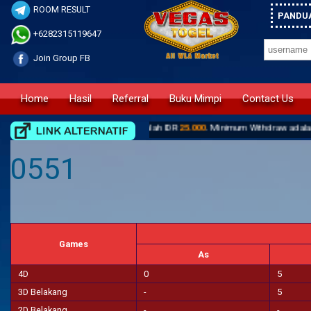
ROOM RESULT
PANDUA
+6282315119647
Join Group FB
Home
Hasil
Referral
Buku Mimpi
Contact Us
egasTogel, Minimum Deposit adalah IDR
25.000
. Minimum Withdraw adalah I
0551
Games
As
4D
0
5
3D Belakang
-
5
2D Belakang
-
-