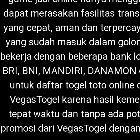
dapat merasakan fasilitas trans
yang cepat, aman dan terpercay
yang sudah masuk dalam golong
bekerja dengan beberapa bank lo
BRI, BNI, MANDIRI, DANAMON 
untuk daftar togel toto online
VegasTogel karena hasil keme
tepat waktu dan tanpa ada pot
promosi dari VegasTogel dengan 