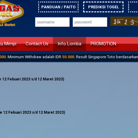
PANDUAN / PAITO
PREDIKSI TOGEL
ku Mimpi
Contact Us
Info Lomba
PROMOTION
0
. Minimum Withdraw adalah IDR
50.000
. Result Singapore Toto berdasarkan r
e 12
Febuari
2023 s/d 12 Maret 2023)
de 12
Febuari
2023 s/d 12 Maret 2023)