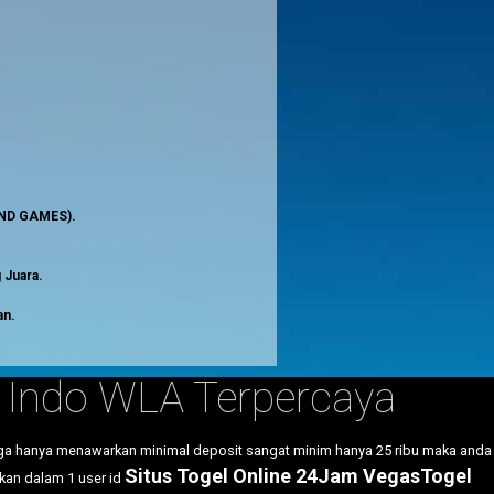
 AND GAMES).
Juara.
an.
l Indo WLA Terpercaya
juga hanya menawarkan minimal deposit sangat minim hanya 25 ribu maka anda
Situs Togel Online 24Jam VegasTogel
kan dalam 1 user id