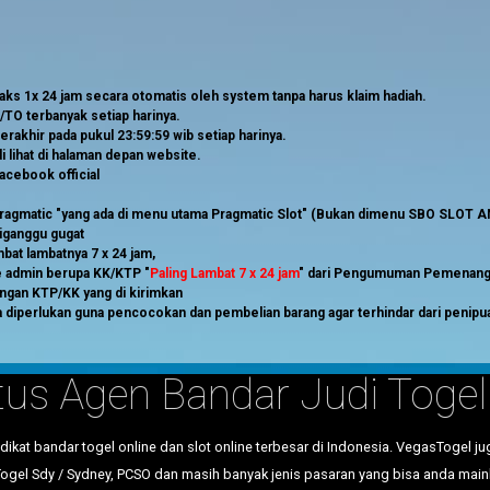
aks 1x 24 jam secara otomatis oleh system tanpa harus klaim hadiah.
/TO terbanyak setiap harinya.
rakhir pada pukul 23:59:59 wib setiap harinya.
 lihat di halaman depan website.
acebook official
 Pragmatic "yang ada di menu utama Pragmatic Slot" (Bukan dimenu SBO SLOT
iganggu gugat
bat lambatnya 7 x 24 jam,
ke admin berupa KK/KTP
"
Paling Lambat 7 x 24 jam
"
dari Pengumuman Pemenang 
ngan KTP/KK yang di kirimkan
ta diperlukan guna pencocokan dan pembelian barang agar terhindar dari penipu
itus Agen Bandar Judi Toge
ikat bandar togel online dan slot online terbesar di Indonesia. VegasTogel 
gel Sdy / Sydney, PCSO dan masih banyak jenis pasaran yang bisa anda main