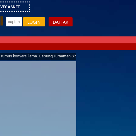
VEGASNET
LOGIN
DAFTAR
umus konversi lama. Gabung Turnamen Slot Gajian Heboh EKSKLUSIF dan rayaka