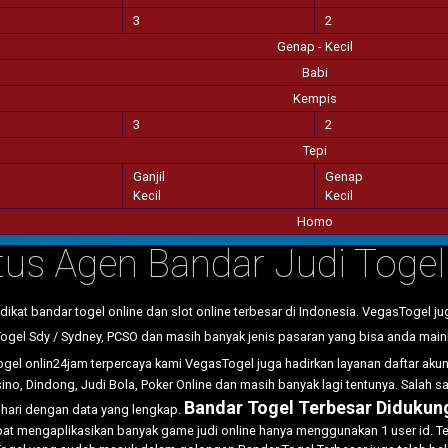
3
2
Genap - Kecil
Babi
Kempis
3
2
Tepi
Ganjil
Genap
Kecil
Kecil
Homo
itus Agen Bandar Judi Toge
ikat bandar togel online dan slot online terbesar di Indonesia. VegasTogel 
gel Sdy / Sydney, PCSO dan masih banyak jenis pasaran yang bisa anda main
togel onlin24jam terpercaya kami VegasTogel juga hadirkan layanan daftar aku
asino, Dindong, Judi Bola, Poker Online dan masih banyak lagi tentunya. Salah
Bandar Togel Terbesar Didukung
 hari dengan data yang lengkap.
t mengaplikasikan banyak game judi online hanya menggunakan 1 user id. Ten