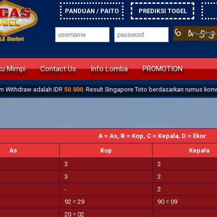
PANDUAN / PAITO
PREDIKSI TOGEL
ku Mimpi
Contact Us
Info Lomba
PROMOTION
Withdraw adalah IDR
50.000
. Result Singapore Toto berdasarkan rumus konver
A = As, B = Kop, C = Kepala, D = Ekor
As
Kop
Kepala
3
2
3
2
-
2
92 = 29
90 = 09
20 = 02