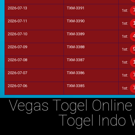
2026-07-13
TXM-3391
1st:
2026-07-11
TXM-3390
1st:
2026-07-10
TXM-3389
1st:
2026-07-09
TXM-3388
1st:
2026-07-08
TXM-3387
1st:
2026-07-07
TXM-3386
1st:
2026-07-06
TXM-3385
1st:
Vegas Togel Online
Togel Indo