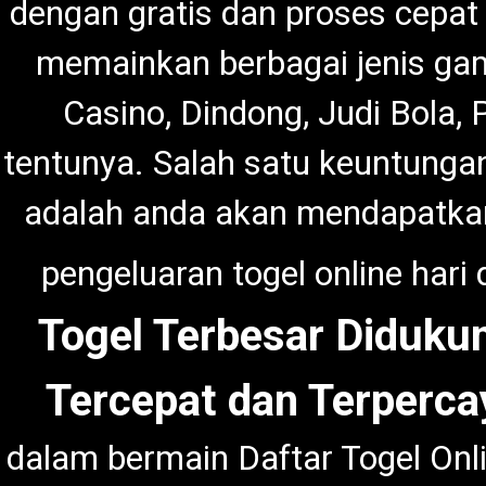
dengan gratis dan proses cepat
memainkan berbagai jenis game 
Casino, Dindong, Judi Bola,
tentunya. Salah satu keuntungan
adalah anda akan mendapatkan 
pengeluaran togel online hari
Togel Terbesar Didukun
Tercepat dan Terperca
dalam bermain Daftar Togel Onl