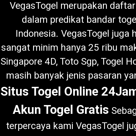
VegasTogel merupakan daftar 
dalam predikat bandar togel
Indonesia. VegasTogel juga
sangat minim hanya 25 ribu ma
Singapore 4D, Toto Sgp, Togel H
masih banyak jenis pasaran ya
Situs Togel Online 24Ja
Akun Togel Gratis
Sebaga
terpercaya kami VegasTogel jug