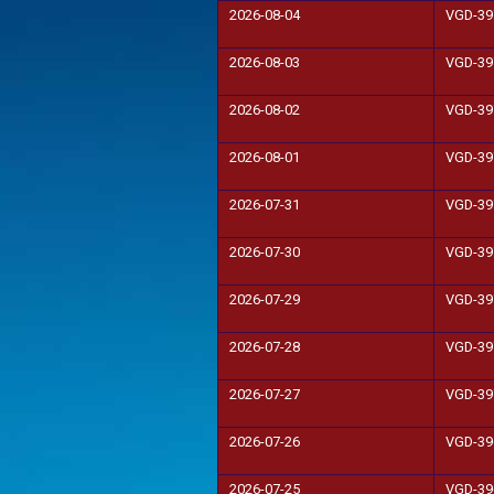
2026-08-04
VGD-39
2026-08-03
VGD-39
2026-08-02
VGD-39
2026-08-01
VGD-39
2026-07-31
VGD-39
2026-07-30
VGD-39
2026-07-29
VGD-39
2026-07-28
VGD-39
2026-07-27
VGD-39
2026-07-26
VGD-39
2026-07-25
VGD-39