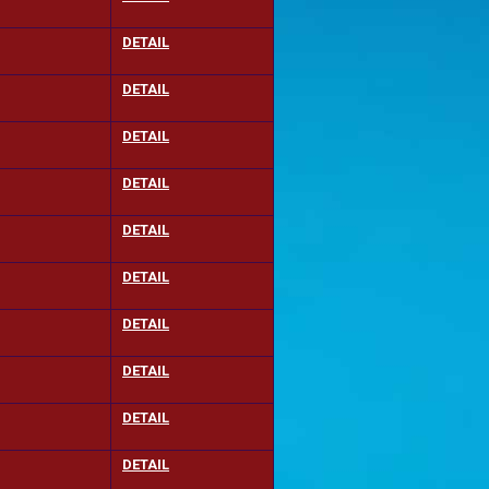
DETAIL
DETAIL
DETAIL
DETAIL
DETAIL
DETAIL
DETAIL
DETAIL
DETAIL
DETAIL