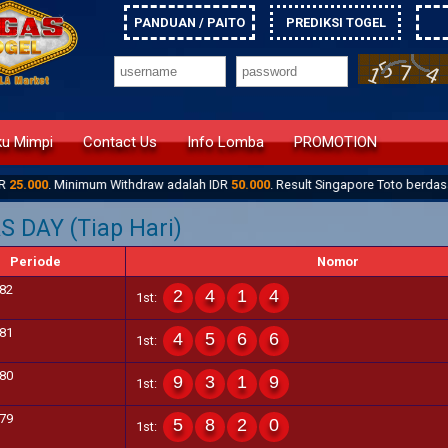
PANDUAN / PAITO
PREDIKSI TOGEL
ku Mimpi
Contact Us
Info Lomba
PROMOTION
.000
. Minimum Withdraw adalah IDR
50.000
. Result Singapore Toto berdasarka
S DAY (Tiap Hari)
Periode
Nomor
82
2
4
1
4
1st:
81
4
5
6
6
1st:
80
9
3
1
9
1st:
79
5
8
2
0
1st: