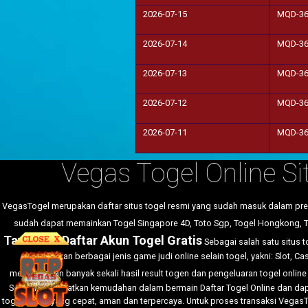
2026-07-15
MQD-36
2026-07-14
MQD-36
2026-07-13
MQD-36
2026-07-12
MQD-36
2026-07-11
MQD-36
Vegas Togel Online S
VegasTogel merupakan daftar situs togel resmi yang sudah masuk dalam pred
sudah dapat memainkan Togel Singapore 4D, Toto Sgp, Togel Hongkong, To
Tawarkan Daftar Akun Togel Gratis
Sebagai salah satu situs 
memainkan berbagai jenis game judi online selain togel, yakni: Slot, C
mendapatkan banyak sekali hasil result togen dan pengeluaran togel online
Selain mendapatkan kemudahan dalam bermain Daftar Togel Online dan dapa
togel online yang cepat, aman dan terpercaya. Untuk proses transaksi Vegas