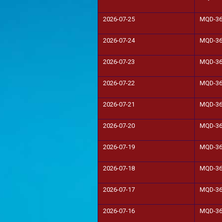
2026-07-25
MQD-36
2026-07-24
MQD-36
2026-07-23
MQD-36
2026-07-22
MQD-36
2026-07-21
MQD-36
2026-07-20
MQD-36
2026-07-19
MQD-36
2026-07-18
MQD-36
2026-07-17
MQD-36
2026-07-16
MQD-36