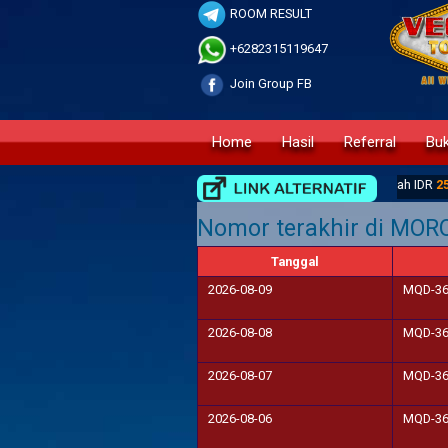
ROOM RESULT
+6282315119647
Join Group FB
Home
Hasil
Referral
Bu
Dear Member VegasTogel, Minimum Deposit adalah IDR
25.000
Nomor terakhir di MOR
Tanggal
2026-08-09
MQD-36
2026-08-08
MQD-36
2026-08-07
MQD-36
2026-08-06
MQD-36