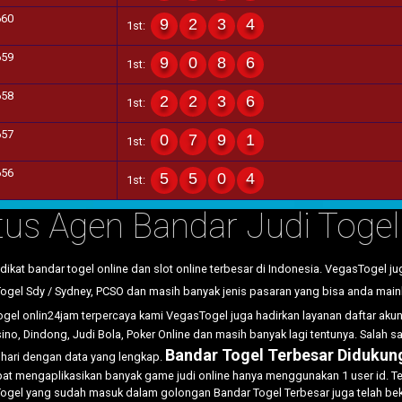
60
9
2
3
4
1st:
59
9
0
8
6
1st:
58
2
2
3
6
1st:
57
0
7
9
1
1st:
56
5
5
0
4
1st:
itus Agen Bandar Judi Toge
ikat bandar togel online dan slot online terbesar di Indonesia. VegasTogel 
gel Sdy / Sydney, PCSO dan masih banyak jenis pasaran yang bisa anda main
togel onlin24jam terpercaya kami VegasTogel juga hadirkan layanan daftar aku
asino, Dindong, Judi Bola, Poker Online dan masih banyak lagi tentunya. Salah
Bandar Togel Terbesar Didukung
 hari dengan data yang lengkap.
t mengaplikasikan banyak game judi online hanya menggunakan 1 user id. Ten
Togel yang sudah masuk dalam golongan Bandar Togel Terbesar juga telah beker