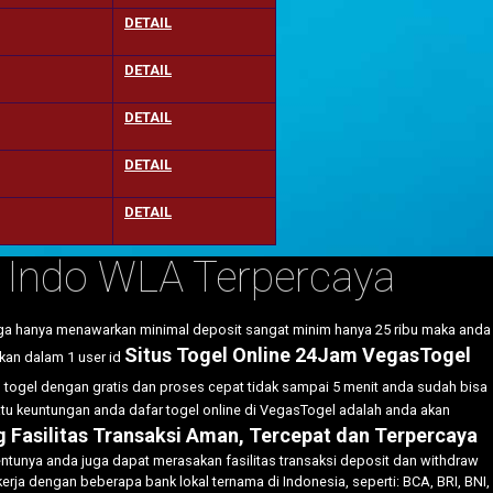
DETAIL
DETAIL
DETAIL
DETAIL
DETAIL
l Indo WLA Terpercaya
juga hanya menawarkan minimal deposit sangat minim hanya 25 ribu maka anda
Situs Togel Online 24Jam VegasTogel
kan dalam 1 user id
n togel dengan gratis dan proses cepat tidak sampai 5 menit anda sudah bisa
 satu keuntungan anda dafar togel online di VegasTogel adalah anda akan
 Fasilitas Transaksi Aman, Tercepat dan Terpercaya
tunya anda juga dapat merasakan fasilitas transaksi deposit dan withdraw
ja dengan beberapa bank lokal ternama di Indonesia, seperti: BCA, BRI, BNI,