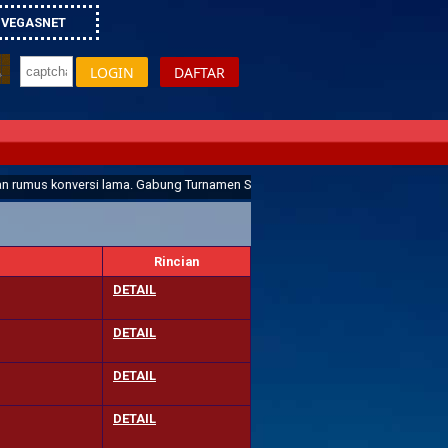
VEGASNET
LOGIN
DAFTAR
umus konversi lama. Gabung Turnamen Slot Gajian Heboh EKSKLUSIF dan rayakan
Rincian
DETAIL
DETAIL
DETAIL
DETAIL