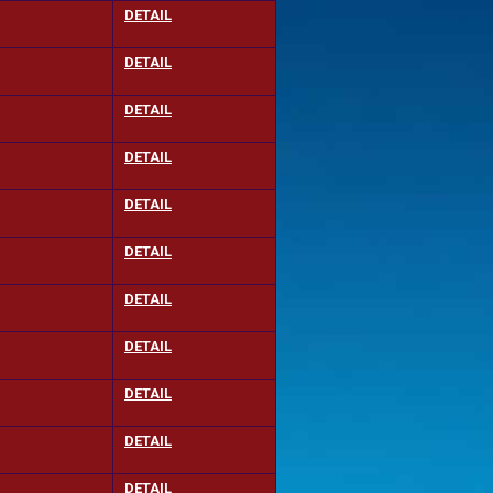
DETAIL
DETAIL
DETAIL
DETAIL
DETAIL
DETAIL
DETAIL
DETAIL
DETAIL
DETAIL
DETAIL