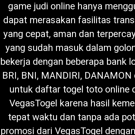
game judi online hanya menggu
dapat merasakan fasilitas trans
yang cepat, aman dan terpercay
yang sudah masuk dalam golong
bekerja dengan beberapa bank lo
BRI, BNI, MANDIRI, DANAMON 
untuk daftar togel toto online
VegasTogel karena hasil keme
tepat waktu dan tanpa ada pot
promosi dari VegasTogel dengan 