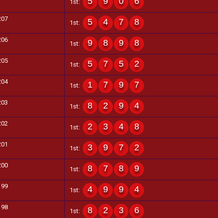
5
9
0
6
1st:
207
5
4
7
8
1st:
206
9
8
9
8
1st:
205
5
7
5
2
1st:
204
1
7
9
7
1st:
203
8
2
9
4
1st:
202
2
3
4
8
1st:
201
3
9
7
2
1st:
200
8
7
8
9
1st:
199
4
9
9
4
1st:
198
8
2
3
6
1st: