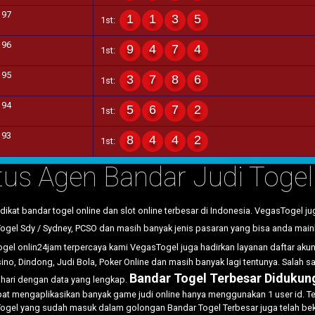
197
1
1
3
5
1st:
196
9
4
7
4
1st:
195
3
7
8
6
1st:
194
5
6
7
2
1st:
193
8
4
4
2
1st:
itus Agen Bandar Judi Toge
ikat bandar togel online dan slot online terbesar di Indonesia. VegasTogel 
gel Sdy / Sydney, PCSO dan masih banyak jenis pasaran yang bisa anda main
togel onlin24jam terpercaya kami VegasTogel juga hadirkan layanan daftar aku
asino, Dindong, Judi Bola, Poker Online dan masih banyak lagi tentunya. Salah
Bandar Togel Terbesar Didukung
 hari dengan data yang lengkap.
t mengaplikasikan banyak game judi online hanya menggunakan 1 user id. Ten
Togel yang sudah masuk dalam golongan Bandar Togel Terbesar juga telah beker