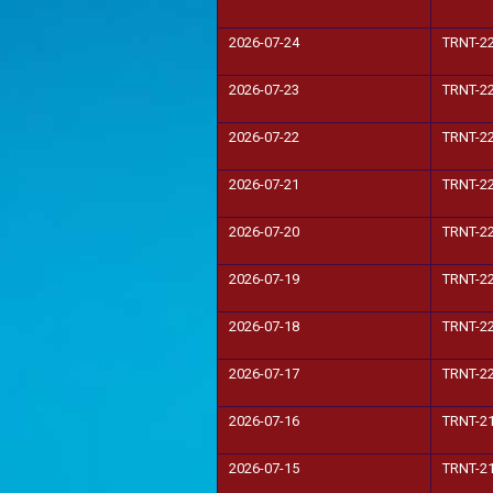
2026-07-24
TRNT-2
2026-07-23
TRNT-2
2026-07-22
TRNT-2
2026-07-21
TRNT-2
2026-07-20
TRNT-2
2026-07-19
TRNT-2
2026-07-18
TRNT-2
2026-07-17
TRNT-2
2026-07-16
TRNT-2
2026-07-15
TRNT-2