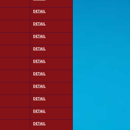
DETAIL
DETAIL
DETAIL
DETAIL
DETAIL
DETAIL
DETAIL
DETAIL
DETAIL
DETAIL