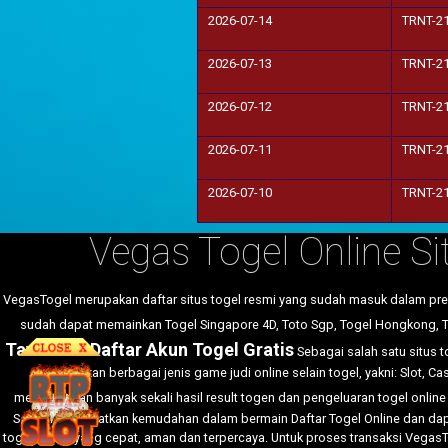
2026-07-14
TRNT-2
2026-07-13
TRNT-2
2026-07-12
TRNT-2
2026-07-11
TRNT-2
2026-07-10
TRNT-2
Vegas Togel Online S
VegasTogel merupakan daftar situs togel resmi yang sudah masuk dalam pred
sudah dapat memainkan Togel Singapore 4D, Toto Sgp, Togel Hongkong, To
Tawarkan Daftar Akun Togel Gratis
Sebagai salah satu situs 
memainkan berbagai jenis game judi online selain togel, yakni: Slot, C
mendapatkan banyak sekali hasil result togen dan pengeluaran togel online
Selain mendapatkan kemudahan dalam bermain Daftar Togel Online dan dapa
togel online yang cepat, aman dan terpercaya. Untuk proses transaksi Vegas