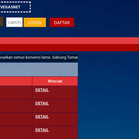
VEGASNET
LOGIN
DAFTAR
kan rumus konversi lama. Gabung Turnamen Slot Gajian Heboh EKSKLUSIF dan ra
Rincian
DETAIL
DETAIL
DETAIL
DETAIL