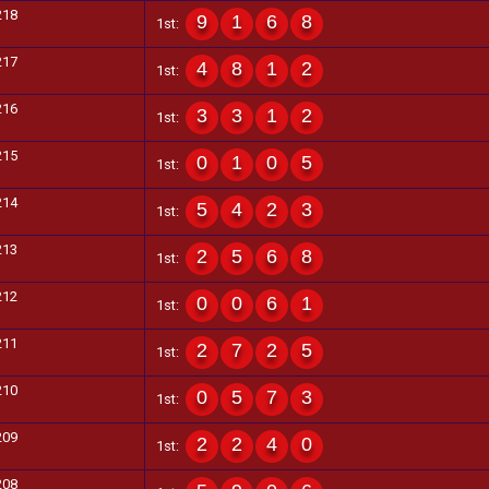
218
9
1
6
8
1st:
217
4
8
1
2
1st:
216
3
3
1
2
1st:
215
0
1
0
5
1st:
214
5
4
2
3
1st:
213
2
5
6
8
1st:
212
0
0
6
1
1st:
211
2
7
2
5
1st:
210
0
5
7
3
1st:
209
2
2
4
0
1st:
208