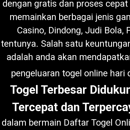
dengan gratis dan proses cepat
memainkan berbagai jenis game 
Casino, Dindong, Judi Bola,
tentunya. Salah satu keuntungan
adalah anda akan mendapatkan 
pengeluaran togel online hari
Togel Terbesar Didukun
Tercepat dan Terperca
dalam bermain Daftar Togel Onl