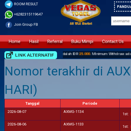
ROOM RESULT
PANDUA
+6282315119647
Join Group FB
Home
Hasil
Referral
Buku Mimpi
Contact Us
VegasTogel, Minimum Deposit adalah IDR
25.000
. Minimum Withdraw adalah 
Nomor terakhir di A
HARI)
Tanggal
Periode
2026-08-07
AXMG-1134
1st:
2026-08-06
AXMG-1133
1st: