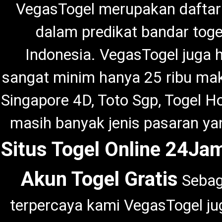
VegasTogel merupakan daftar 
dalam predikat bandar togel
Indonesia. VegasTogel juga
sangat minim hanya 25 ribu ma
Singapore 4D, Toto Sgp, Togel H
masih banyak jenis pasaran ya
Situs Togel Online 24Ja
Akun Togel Gratis
Sebaga
terpercaya kami VegasTogel jug