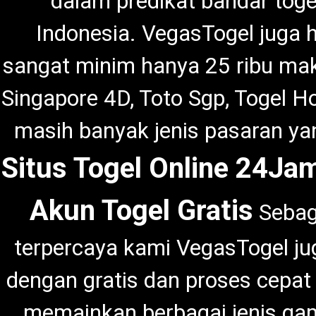
dalam predikat bandar togel
Indonesia. VegasTogel juga
sangat minim hanya 25 ribu ma
Singapore 4D, Toto Sgp, Togel H
masih banyak jenis pasaran ya
Situs Togel Online 24Ja
Akun Togel Gratis
Sebaga
terpercaya kami VegasTogel jug
dengan gratis dan proses cepat
memainkan berbagai jenis game 