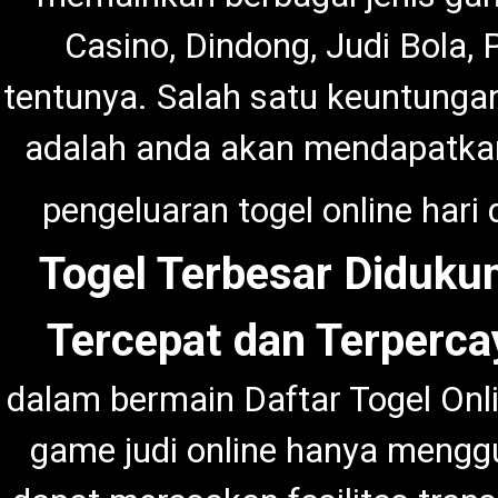
Casino, Dindong, Judi Bola,
tentunya. Salah satu keuntungan
adalah anda akan mendapatkan 
pengeluaran togel online hari
Togel Terbesar Didukun
Tercepat dan Terperca
dalam bermain Daftar Togel Onl
game judi online hanya menggu